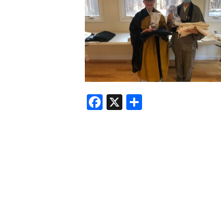
F
X
共
a
有
c
e
b
o
o
k