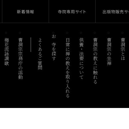
新着情報
寺院専用サイト
出版物販売サ
梅花流詠讃歌
曹洞宗宗務庁の活動
よくあるご質問
お寺を探す
日常に禅の教えを取り入れる
供養・法要について
曹洞宗の教えに触れる
曹洞宗の坐禅
曹洞宗とは