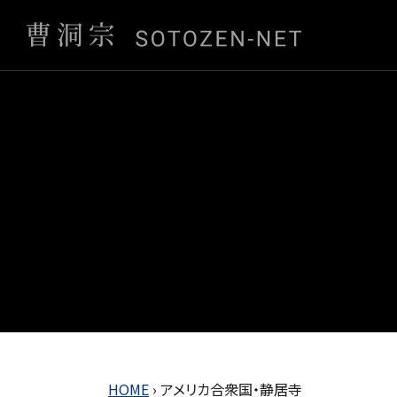
HOME
›
アメリカ合衆国・静居寺