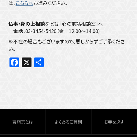
は、
こちらへ
お進みください。
仏事・身の上相談
などは「心の電話相談室」へ
電話：03-3454-5420（金 12:00～14:00）
※不在の場合もございますので、悪しからずご了承くださ
い。
F
X
共
a
有
c
e
b
o
o
曹洞宗とは
よくあるご質問
お寺を探す
k