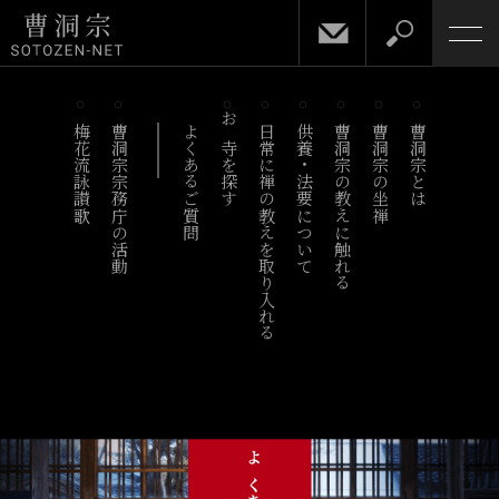
梅花流詠讃歌
曹洞宗宗務庁の活動
よくあるご質問
お寺を探す
日常に禅の教えを取り入れる
供養・法要について
曹洞宗の教えに触れる
曹洞宗の坐禅
曹洞宗とは