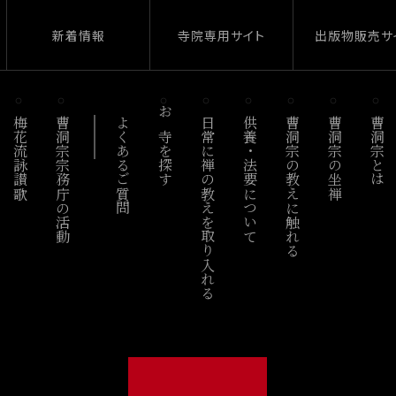
新着情報
寺院専用サイト
出版物販売サ
梅花流詠讃歌
曹洞宗宗務庁の活動
よくあるご質問
お寺を探す
日常に禅の教えを取り入れる
供養・法要について
曹洞宗の教えに触れる
曹洞宗の坐禅
曹洞宗とは