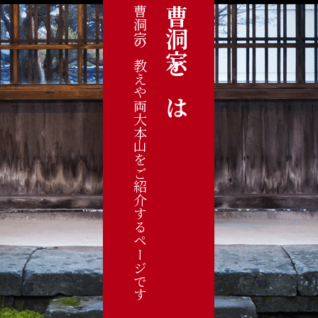
曹洞宗の教えや両大本山をご紹介するページです
曹洞宗とは