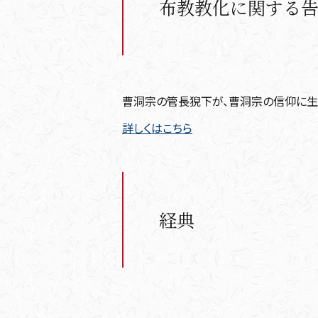
布教教化に関する
曹洞宗の管長猊下が、曹洞宗の信仰に生き
詳しくはこちら
経典