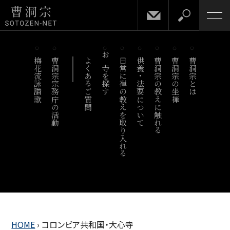
梅花流詠讃歌
曹洞宗宗務庁の活動
よくあるご質問
お寺を探す
日常に禅の教えを取り入れる
供養・法要について
曹洞宗の教えに触れる
曹洞宗の坐禅
曹洞宗とは
HOME
›
コロンビア共和国・大心寺