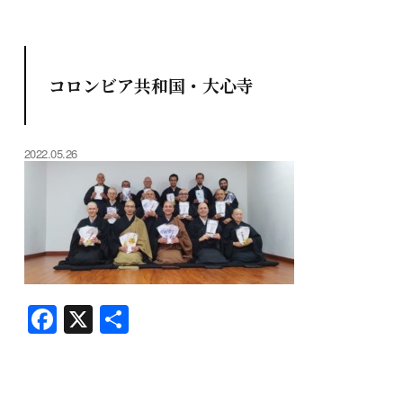
コロンビア共和国・大心寺
2022.05.26
F
X
共
a
有
c