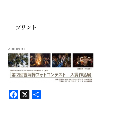
プリント
2016.09.30
F
X
共
a
有
c
e