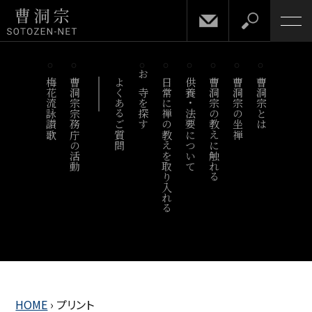
梅花流詠讃歌
曹洞宗宗務庁の活動
よくあるご質問
お寺を探す
日常に禅の教えを取り入れる
供養・法要について
曹洞宗の教えに触れる
曹洞宗の坐禅
曹洞宗とは
HOME
›
プリント