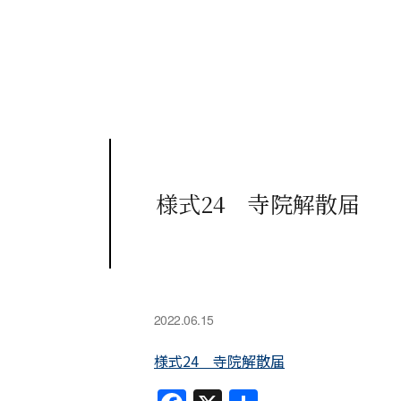
様式24 寺院解散届
2022.06.15
様式24 寺院解散届