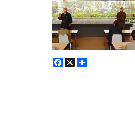
F
X
共
a
有
c
e
b
o
o
k