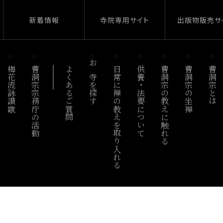
新着情報
寺院専用サイト
出版物販売サ
梅花流詠讃歌
曹洞宗宗務庁の活動
よくあるご質問
お寺を探す
日常に禅の教えを取り入れる
供養・法要について
曹洞宗の教えに触れる
曹洞宗の坐禅
曹洞宗とは