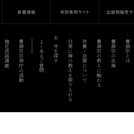
新着情報
寺院専用サイト
出版物販売サ
梅花流詠讃歌
曹洞宗宗務庁の活動
よくあるご質問
お寺を探す
日常に禅の教えを取り入れる
供養・法要について
曹洞宗の教えに触れる
曹洞宗の坐禅
曹洞宗とは