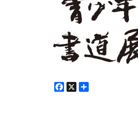
F
X
共
a
有
c
e
b
o