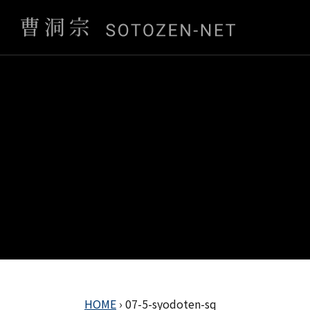
HOME
›
07-5-syodoten-sq