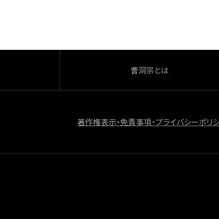
o
k
曹洞宗とは
著作権表示・免責事項・プライバシーポリ