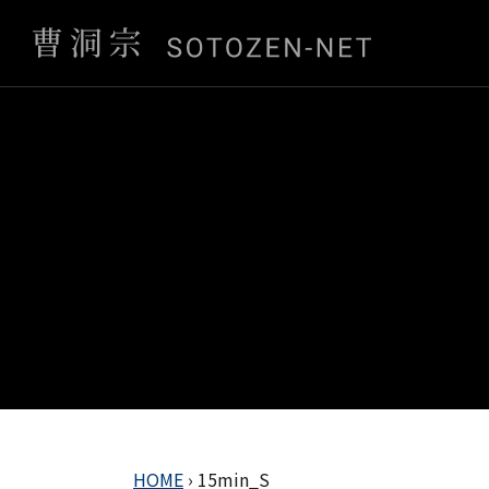
HOME
›
15min_S