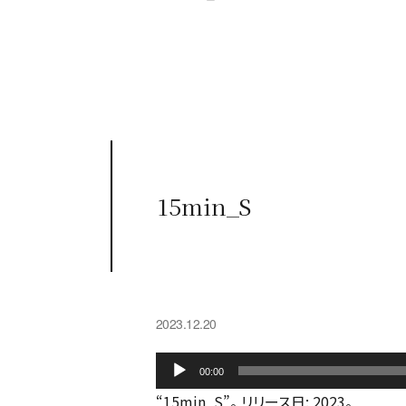
15min_S
2023.12.20
音
00:00
声
“15min_S”。 リリース日: 2023。