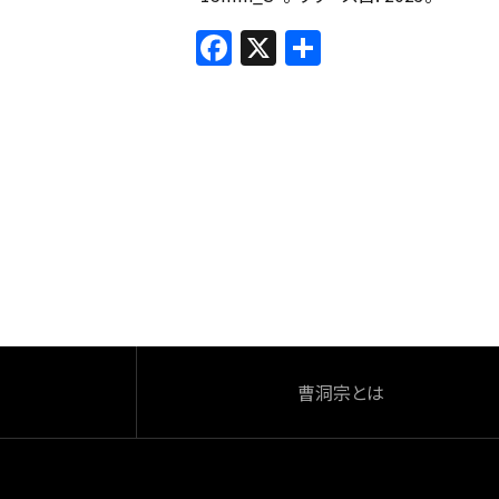
プ
F
X
共
レ
a
有
ー
ヤ
c
ー
e
b
o
o
k
曹洞宗とは