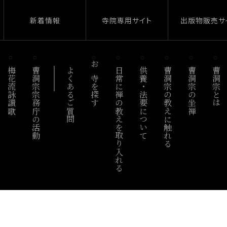
新着情報
寺院専用サイト
出版物販売サ
梅花流詠讃歌
曹洞宗宗務庁の活動
よくあるご質問
お寺を探す
日常に禅の教えを取り入れる
供養・法要について
曹洞宗の教えに触れる
曹洞宗の坐禅
曹洞宗とは