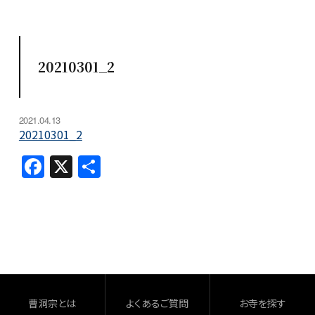
20210301_2
2021.04.13
20210301_2
F
X
共
a
有
c
e
b
o
o
曹洞宗とは
よくあるご質問
お寺を探す