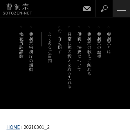
梅花流詠讃歌
曹洞宗宗務庁の活動
よくあるご質問
お寺を探す
日常に禅の教えを取り入れる
供養・法要について
曹洞宗の教えに触れる
曹洞宗の坐禅
曹洞宗とは
HOME
›
20210301_2