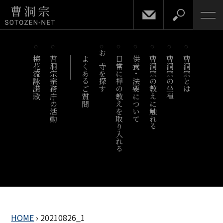
梅花流詠讃歌
曹洞宗宗務庁の活動
よくあるご質問
お寺を探す
日常に禅の教えを取り入れる
供養・法要について
曹洞宗の教えに触れる
曹洞宗の坐禅
曹洞宗とは
HOME
›
20210826_1