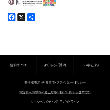
F
X
共
a
有
c
e
b
o
o
曹洞宗とは
よくあるご質問
お寺を探す
k
著作権表示・免責事項・プライバシーポリシー
特定個人情報等の適正な取り扱いに関する基本方針
ソーシャルメディア利用ガイドライン