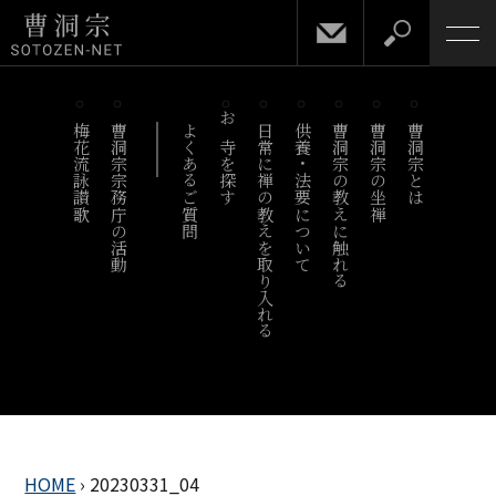
梅花流詠讃歌
曹洞宗宗務庁の活動
よくあるご質問
お寺を探す
日常に禅の教えを取り入れる
供養・法要について
曹洞宗の教えに触れる
曹洞宗の坐禅
曹洞宗とは
HOME
›
20230331_04