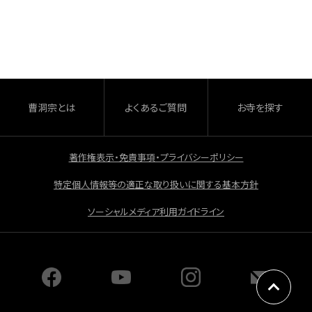
c
e
b
o
o
曹洞宗とは
よくあるご質問
お寺を探す
k
著作権表示・免責事項・プライバシーポリシー
特定個人情報等の適正な取り扱いに関する基本方針
ソーシャルメディア利用ガイドライン