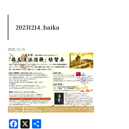
20231214_baika
2023.12.14
F
X
共