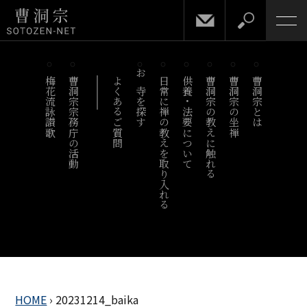
梅花流詠讃歌
曹洞宗宗務庁の活動
よくあるご質問
お寺を探す
日常に禅の教えを取り入れる
供養・法要について
曹洞宗の教えに触れる
曹洞宗の坐禅
曹洞宗とは
HOME
›
20231214_baika