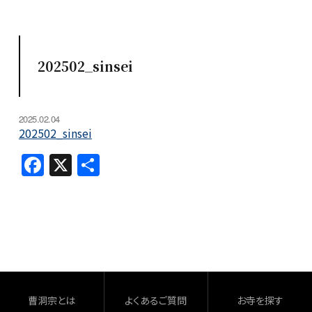
202502_sinsei
2025.02.04
202502_sinsei
F
X
共
a
有
c
e
b
o
o
曹洞宗とは
よくあるご質問
お寺を探す