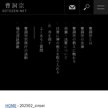
梅花流詠讃歌
曹洞宗宗務庁の活動
よくあるご質問
お寺を探す
日常に禅の教えを取り入れる
供養・法要について
曹洞宗の教えに触れる
曹洞宗の坐禅
曹洞宗とは
HOME
›
202502_sinsei