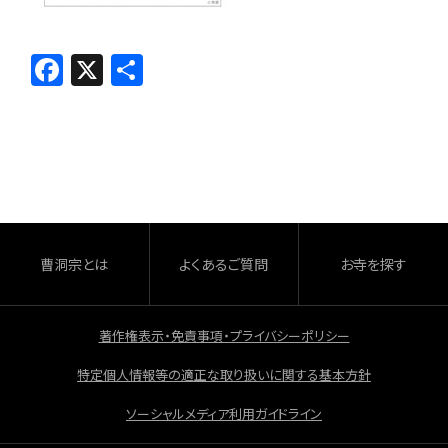
F
X
共
a
有
c
e
b
o
o
曹洞宗とは
よくあるご質問
お寺を探す
k
著作権表示・免責事項・プライバシーポリシー
特定個人情報等の適正な取り扱いに関する基本方針
ソーシャルメディア利用ガイドライン