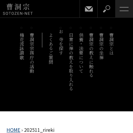
梅花流詠讃歌
曹洞宗宗務庁の活動
よくあるご質問
お寺を探す
日常に禅の教えを取り入れる
供養・法要について
曹洞宗の教えに触れる
曹洞宗の坐禅
曹洞宗とは
HOME
›
202511_rireki