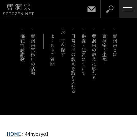
梅花流詠讃歌
曹洞宗宗務庁の活動
よくあるご質問
お寺を探す
日常に禅の教えを取り入れる
供養・法要について
曹洞宗の教えに触れる
曹洞宗の坐禅
曹洞宗とは
HOME
›
44hyosyo1