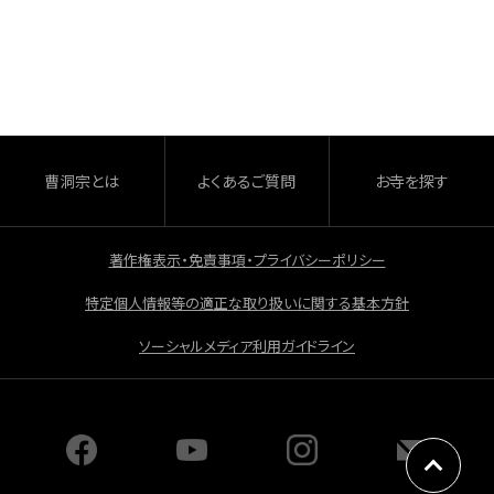
a
有
c
e
b
o
o
曹洞宗とは
よくあるご質問
お寺を探す
k
著作権表示・免責事項・プライバシーポリシー
特定個人情報等の適正な取り扱いに関する基本方針
ソーシャルメディア利用ガイドライン