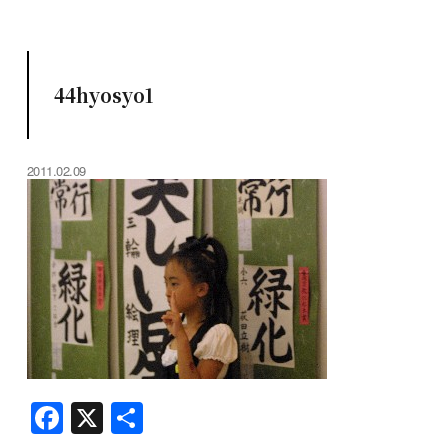
44hyosyo1
2011.02.09
F
X
共