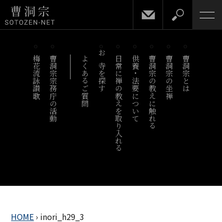
梅花流詠讃歌
曹洞宗宗務庁の活動
よくあるご質問
お寺を探す
日常に禅の教えを取り入れる
供養・法要について
曹洞宗の教えに触れる
曹洞宗の坐禅
曹洞宗とは
HOME
›
inori_h29_3