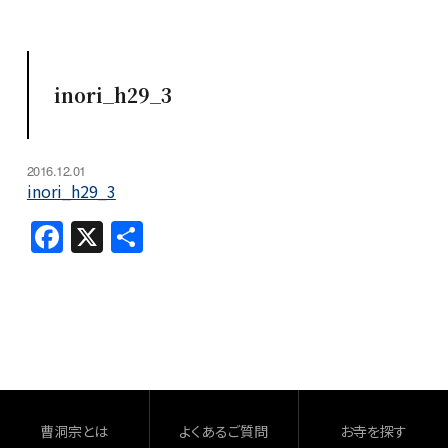
inori_h29_3
2016.12.01
inori_h29_3
F
X
共
a
有
c
e
b
o
o
曹洞宗とは
よくあるご質問
お寺を探す