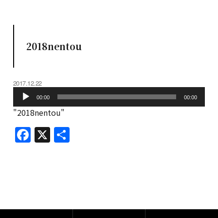
2018nentou
2017.12.22
音
00:00
00:00
声
"2018nentou"
プ
レ
F
X
共
ー
a
有
ヤ
c
ー
e
b
o