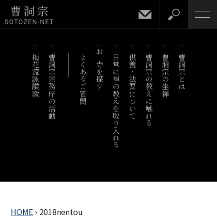
梅花流詠讃歌
曹洞宗宗務庁の活動
よくあるご質問
お寺を探す
日常に禅の教えを取り入れる
供養・法要について
曹洞宗の教えに触れる
曹洞宗の坐禅
曹洞宗とは
HOME
›
2018nentou