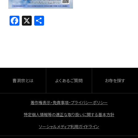
F
X
共
a
有
c
e
b
o
o
曹洞宗とは
よくあるご質問
お寺を探す
k
著作権表示・免責事項・プライバシーポリシー
特定個人情報等の適正な取り扱いに関する基本方針
ソーシャルメディア利用ガイドライン