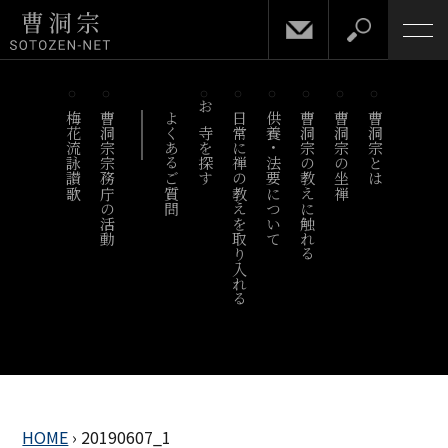
梅花流詠讃歌
曹洞宗宗務庁の活動
よくあるご質問
お寺を探す
日常に禅の教えを取り入れる
供養・法要について
曹洞宗の教えに触れる
曹洞宗の坐禅
曹洞宗とは
HOME
›
20190607_1