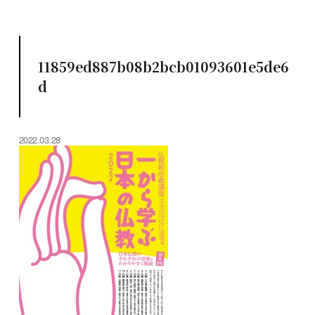
11859ed887b08b2bcb01093601e5de6
d
2022.03.28