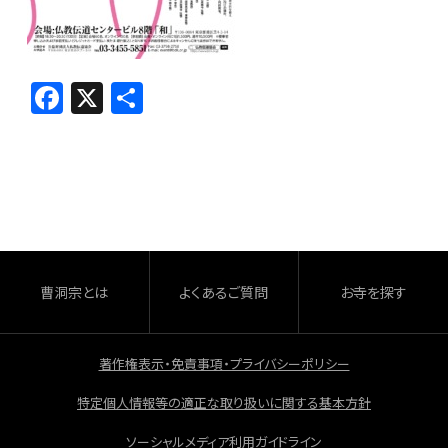
F
X
共
a
有
c
e
b
o
o
曹洞宗とは
よくあるご質問
お寺を探す
k
著作権表示・免責事項・プライバシーポリシー
特定個人情報等の適正な取り扱いに関する基本方針
ソーシャルメディア利用ガイドライン