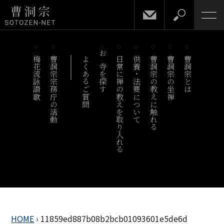
梅花流詠讃歌
曹洞宗宗務庁の活動
よくあるご質問
お寺を探す
日常に禅の教えを取り入れる
供養・法要について
曹洞宗の教えに触れる
曹洞宗の坐禅
曹洞宗とは
HOME
›
11859ed887b08b2bcb01093601e5de6d