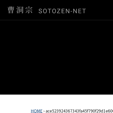
HOME
›
ace523924367343fa45f790f29d1e60