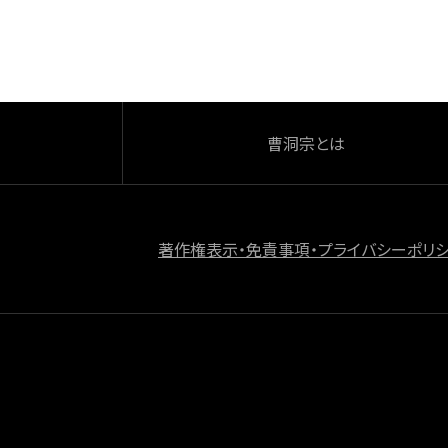
o
k
曹洞宗とは
著作権表示・免責事項・プライバシーポリ