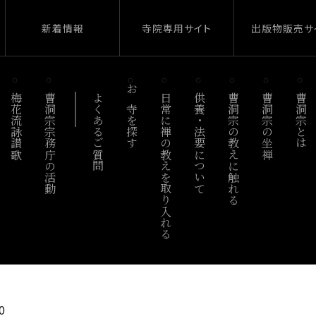
新着情報
寺院専用サイト
出版物販売サ
梅花流詠讃歌
曹洞宗宗務庁の活動
よくあるご質問
お寺を探す
日常に禅の教えを取り入れる
供養・法要について
曹洞宗の教えに触れる
曹洞宗の坐禅
曹洞宗とは
0