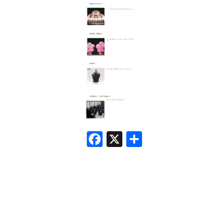
F
X
共
a
有
c
e
b
o