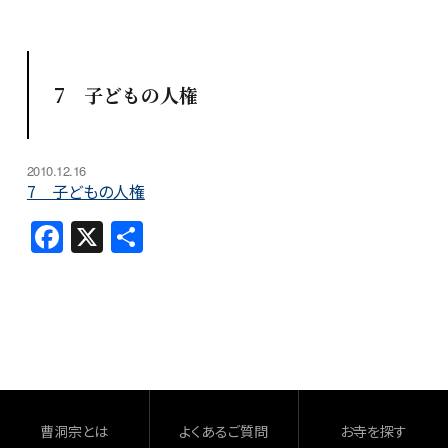
7 子どもの人権
2010.12.16
7 子どもの人権
F
X
共
a
有
c
e
b
o
o
曹洞宗とは
よくあるご質問
お寺を探す