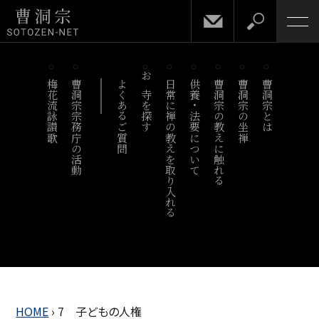
梅花流詠讃歌
曹洞宗宗務庁の活動
よくあるご質問
お寺を探す
日常に禅の教えを取り入れる
供養・法要について
曹洞宗の教えに触れる
曹洞宗の坐禅
曹洞宗とは
HOME
›
7 子どもの人権