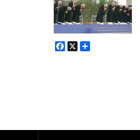
F
X
共
a
有
c
e
b
o
o
k