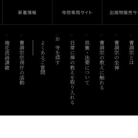
新着情報
寺院専用サイト
出版物販売サ
梅花流詠讃歌
曹洞宗宗務庁の活動
よくあるご質問
お寺を探す
日常に禅の教えを取り入れる
供養・法要について
曹洞宗の教えに触れる
曹洞宗の坐禅
曹洞宗とは