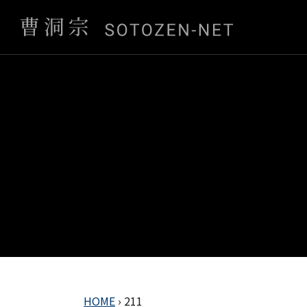
HOME
›
211