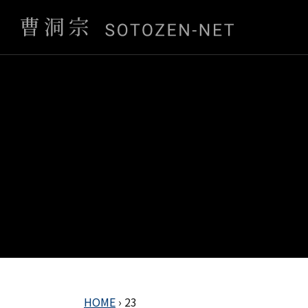
HOME
›
23