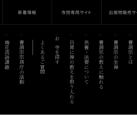
新着情報
寺院専用サイト
出版物販売サ
梅花流詠讃歌
曹洞宗宗務庁の活動
よくあるご質問
お寺を探す
日常に禅の教えを取り入れる
供養・法要について
曹洞宗の教えに触れる
曹洞宗の坐禅
曹洞宗とは