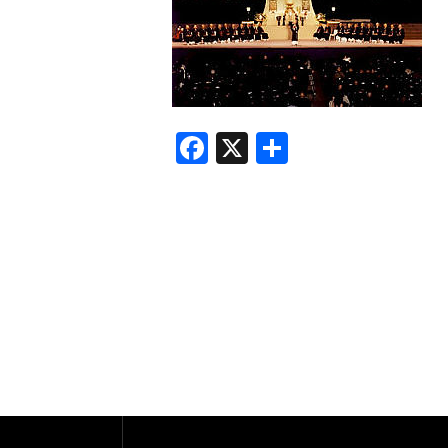
F
X
共
a
有
c
e
b
o
o
k