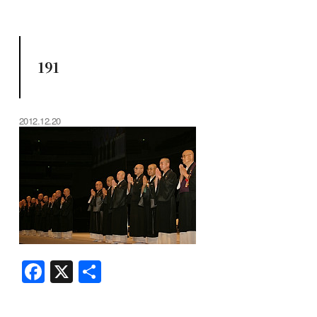
191
2012.12.20
F
X
共
a
有
c