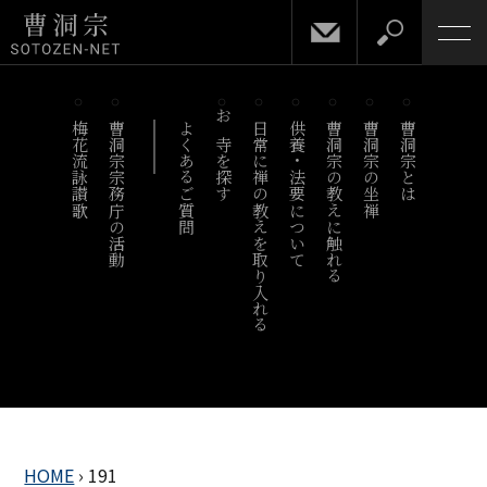
梅花流詠讃歌
曹洞宗宗務庁の活動
よくあるご質問
お寺を探す
日常に禅の教えを取り入れる
供養・法要について
曹洞宗の教えに触れる
曹洞宗の坐禅
曹洞宗とは
HOME
›
191