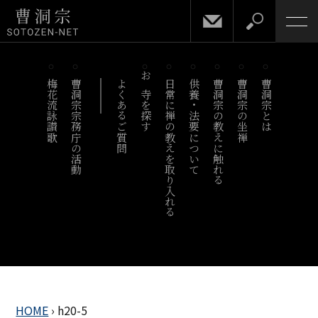
梅花流詠讃歌
曹洞宗宗務庁の活動
よくあるご質問
お寺を探す
日常に禅の教えを取り入れる
供養・法要について
曹洞宗の教えに触れる
曹洞宗の坐禅
曹洞宗とは
HOME
›
h20-5