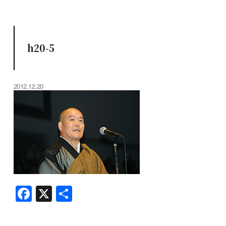
h20-5
2012.12.20
F
X
共
a
有
c