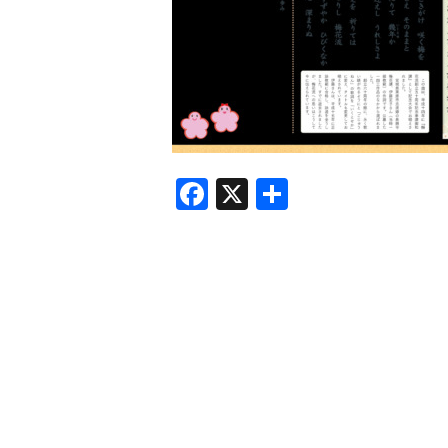
F
X
共
a
有
c
e
b
o
o
k