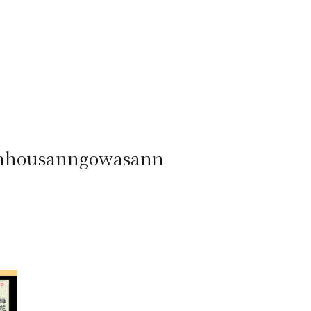
nnhousanngowasann