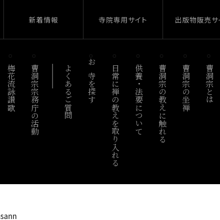
新着情報
寺院専用サイト
出版物販売サ
梅花流詠讃歌
曹洞宗宗務庁の活動
よくあるご質問
お寺を探す
日常に禅の教えを取り入れる
供養・法要について
曹洞宗の教えに触れる
曹洞宗の坐禅
曹洞宗とは
asann