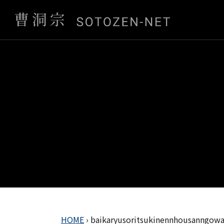
HOME
›
baikaryusoritsukinennhousanngow