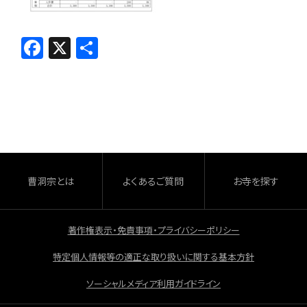
F
X
共
a
有
c
e
b
o
o
曹洞宗とは
よくあるご質問
お寺を探す
k
著作権表示・免責事項・プライバシーポリシー
特定個人情報等の適正な取り扱いに関する基本方針
ソーシャルメディア利用ガイドライン