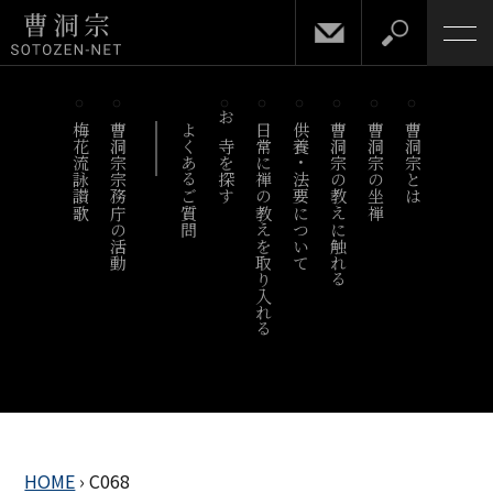
梅花流詠讃歌
曹洞宗宗務庁の活動
よくあるご質問
お寺を探す
日常に禅の教えを取り入れる
供養・法要について
曹洞宗の教えに触れる
曹洞宗の坐禅
曹洞宗とは
HOME
›
C068