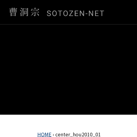
HOME
›
center_hou2010_01