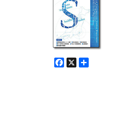
F
X
共
a
有
c
e
b
o
o
k