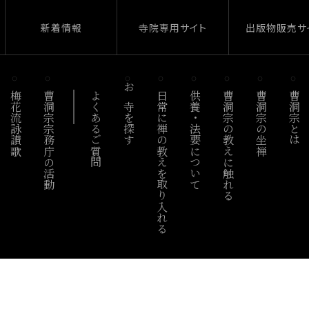
新着情報
寺院専用サイト
出版物販売サ
梅花流詠讃歌
曹洞宗宗務庁の活動
よくあるご質問
お寺を探す
日常に禅の教えを取り入れる
供養・法要について
曹洞宗の教えに触れる
曹洞宗の坐禅
曹洞宗とは