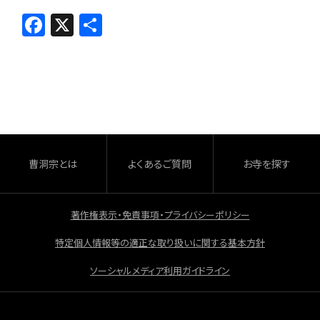
F
X
共
a
有
c
e
b
o
o
曹洞宗とは
よくあるご質問
お寺を探す
k
著作権表示・免責事項・プライバシーポリシー
特定個人情報等の適正な取り扱いに関する基本方針
ソーシャルメディア利用ガイドライン