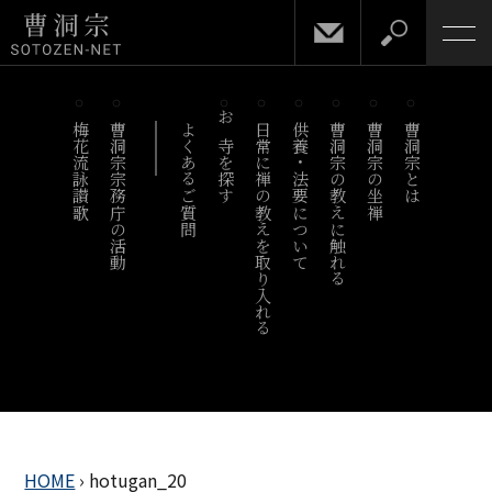
梅花流詠讃歌
曹洞宗宗務庁の活動
よくあるご質問
お寺を探す
日常に禅の教えを取り入れる
供養・法要について
曹洞宗の教えに触れる
曹洞宗の坐禅
曹洞宗とは
HOME
›
hotugan_20