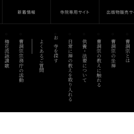
新着情報
寺院専用サイト
出版物販売サ
梅花流詠讃歌
曹洞宗宗務庁の活動
よくあるご質問
お寺を探す
日常に禅の教えを取り入れる
供養・法要について
曹洞宗の教えに触れる
曹洞宗の坐禅
曹洞宗とは