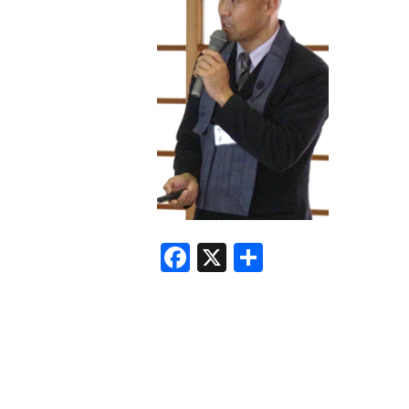
F
X
共
a
有
c
e
b
o