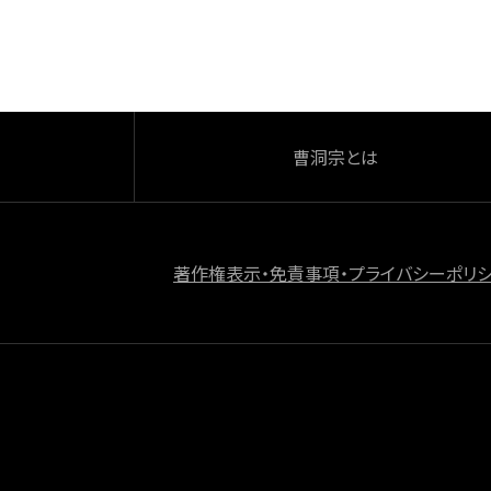
o
k
曹洞宗とは
著作権表示・免責事項・プライバシーポリ