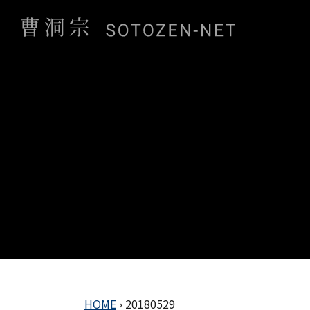
HOME
›
20180529