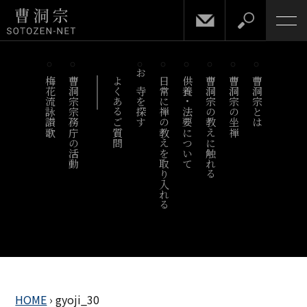
梅花流詠讃歌
曹洞宗宗務庁の活動
よくあるご質問
お寺を探す
日常に禅の教えを取り入れる
供養・法要について
曹洞宗の教えに触れる
曹洞宗の坐禅
曹洞宗とは
HOME
›
gyoji_30