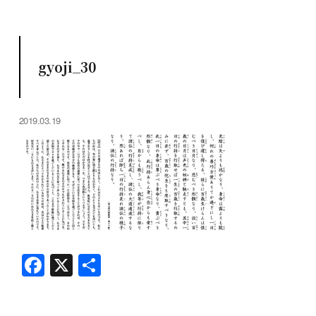
gyoji_30
2019.03.19
F
X
共
a
有
c