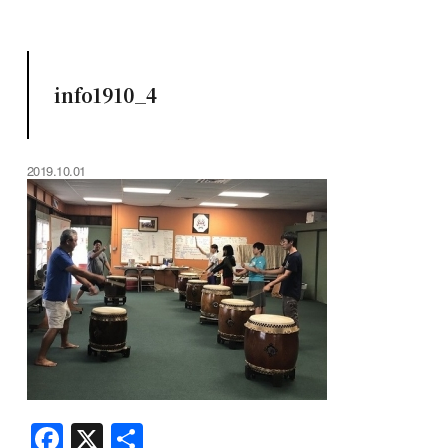
info1910_4
2019.10.01
F
X
共