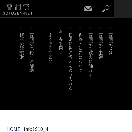
梅花流詠讃歌
曹洞宗宗務庁の活動
よくあるご質問
お寺を探す
日常に禅の教えを取り入れる
供養・法要について
曹洞宗の教えに触れる
曹洞宗の坐禅
曹洞宗とは
HOME
›
info1910_4