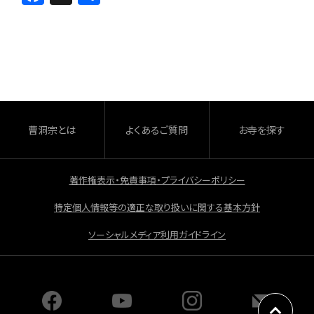
a
有
c
e
b
o
o
曹洞宗とは
よくあるご質問
お寺を探す
k
著作権表示・免責事項・プライバシーポリシー
特定個人情報等の適正な取り扱いに関する基本方針
ソーシャルメディア利用ガイドライン