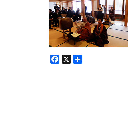
F
X
共
a
有
c
e
b
o
o
k