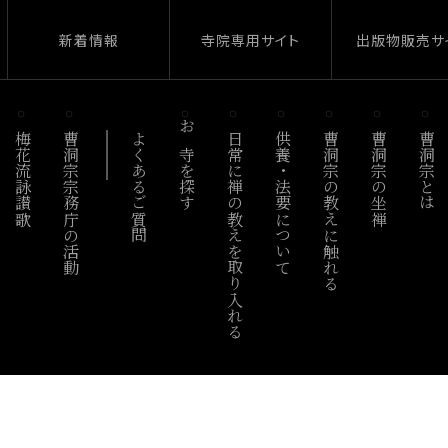
新着情報
寺院専用サイト
出版物販売サ
梅花流詠讃歌
曹洞宗宗務庁の活動
よくあるご質問
お寺を探す
日常に禅の教えを取り入れる
供養・法要について
曹洞宗の教えに触れる
曹洞宗の坐禅
曹洞宗とは