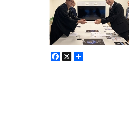
F
X
共
a
有
c
e
b
o
o
k