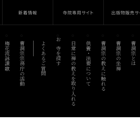
新着情報
寺院専用サイト
出版物販売サ
梅花流詠讃歌
曹洞宗宗務庁の活動
よくあるご質問
お寺を探す
日常に禅の教えを取り入れる
供養・法要について
曹洞宗の教えに触れる
曹洞宗の坐禅
曹洞宗とは