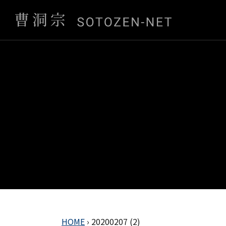
HOME
›
20200207 (2)