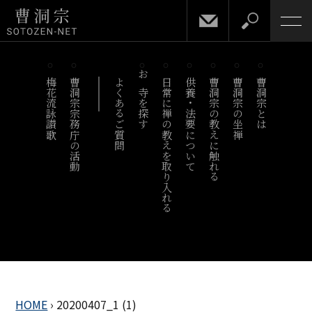
梅花流詠讃歌
曹洞宗宗務庁の活動
よくあるご質問
お寺を探す
日常に禅の教えを取り入れる
供養・法要について
曹洞宗の教えに触れる
曹洞宗の坐禅
曹洞宗とは
HOME
›
20200407_1 (1)