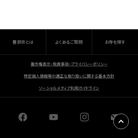
c
e
b
o
o
曹洞宗とは
よくあるご質問
お寺を探す
k
著作権表示・免責事項・プライバシーポリシー
特定個人情報等の適正な取り扱いに関する基本方針
ソーシャルメディア利用ガイドライン