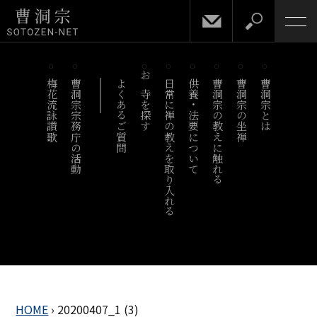
梅花流詠讃歌
曹洞宗宗務庁の活動
よくあるご質問
お寺を探す
日常に禅の教えを取り入れる
供養・法要について
曹洞宗の教えに触れる
曹洞宗の坐禅
曹洞宗とは
HOME
›
20200407_1 (3)