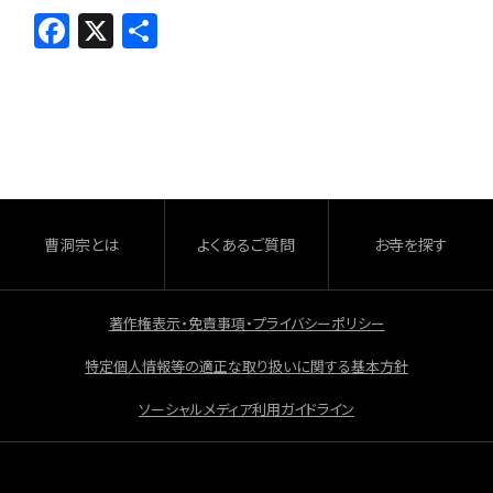
F
X
共
a
有
c
e
b
o
o
曹洞宗とは
よくあるご質問
お寺を探す
k
著作権表示・免責事項・プライバシーポリシー
特定個人情報等の適正な取り扱いに関する基本方針
ソーシャルメディア利用ガイドライン