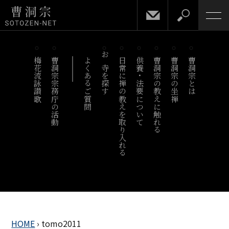
梅花流詠讃歌
曹洞宗宗務庁の活動
よくあるご質問
お寺を探す
日常に禅の教えを取り入れる
供養・法要について
曹洞宗の教えに触れる
曹洞宗の坐禅
曹洞宗とは
HOME
›
tomo2011