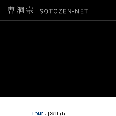
HOME
›
ｊ2011 (1)