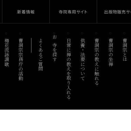
新着情報
寺院専用サイト
出版物販売サ
梅花流詠讃歌
曹洞宗宗務庁の活動
よくあるご質問
お寺を探す
日常に禅の教えを取り入れる
供養・法要について
曹洞宗の教えに触れる
曹洞宗の坐禅
曹洞宗とは