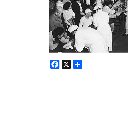
F
X
共
a
有
c
e
b
o
o