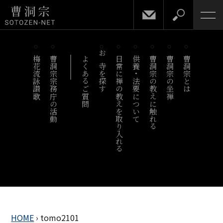
梅花流詠讃歌
曹洞宗宗務庁の活動
よくあるご質問
お寺を探す
日常に禅の教えを取り入れる
供養・法要について
曹洞宗の教えに触れる
曹洞宗の坐禅
曹洞宗とは
HOME
›
tomo2101