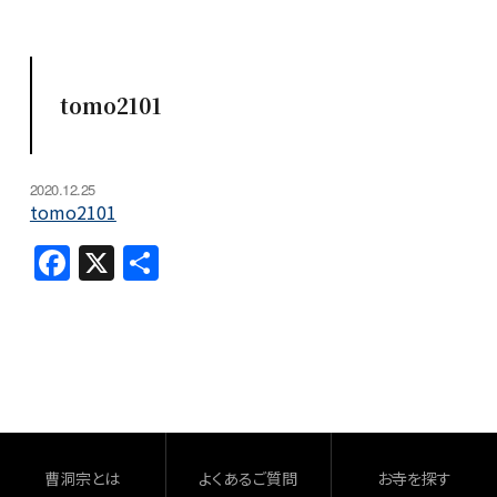
tomo2101
2020.12.25
tomo2101
F
X
共
a
有
c
e
b
o
o
曹洞宗とは
よくあるご質問
お寺を探す