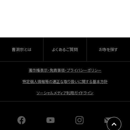
a
有
c
e
b
o
o
曹洞宗とは
よくあるご質問
お寺を探す
k
著作権表示・免責事項・プライバシーポリシー
特定個人情報等の適正な取り扱いに関する基本方針
ソーシャルメディア利用ガイドライン