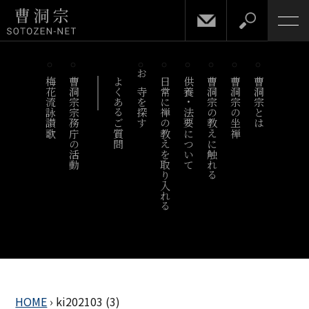
梅花流詠讃歌
曹洞宗宗務庁の活動
よくあるご質問
お寺を探す
日常に禅の教えを取り入れる
供養・法要について
曹洞宗の教えに触れる
曹洞宗の坐禅
曹洞宗とは
HOME
›
ki202103 (3)