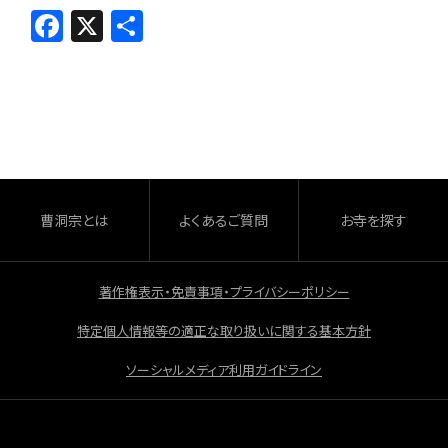
F
X
共
a
有
c
e
b
o
o
曹洞宗とは
よくあるご質問
お寺を探す
k
著作権表示・免責事項・プライバシーポリシー
特定個人情報等の適正な取り扱いに関する基本方針
ソーシャルメディア利用ガイドライン