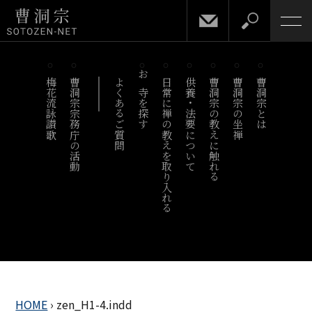
梅花流詠讃歌
曹洞宗宗務庁の活動
よくあるご質問
お寺を探す
日常に禅の教えを取り入れる
供養・法要について
曹洞宗の教えに触れる
曹洞宗の坐禅
曹洞宗とは
HOME
›
zen_H1-4.indd