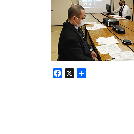
F
X
共
a
有
c
e
b
o
o