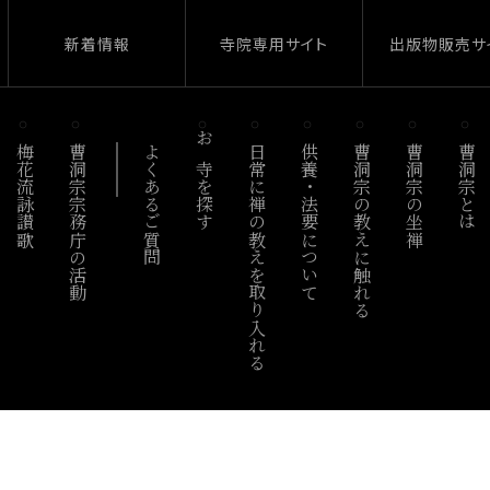
新着情報
寺院専用サイト
出版物販売サ
梅花流詠讃歌
曹洞宗宗務庁の活動
よくあるご質問
お寺を探す
日常に禅の教えを取り入れる
供養・法要について
曹洞宗の教えに触れる
曹洞宗の坐禅
曹洞宗とは