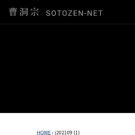
HOME
›
j202109 (1)