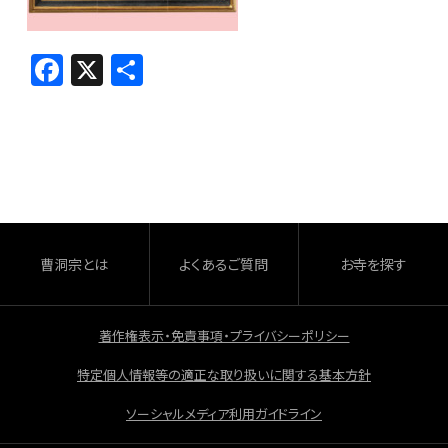
F
X
共
a
有
c
e
b
o
o
曹洞宗とは
よくあるご質問
お寺を探す
k
著作権表示・免責事項・プライバシーポリシー
特定個人情報等の適正な取り扱いに関する基本方針
ソーシャルメディア利用ガイドライン