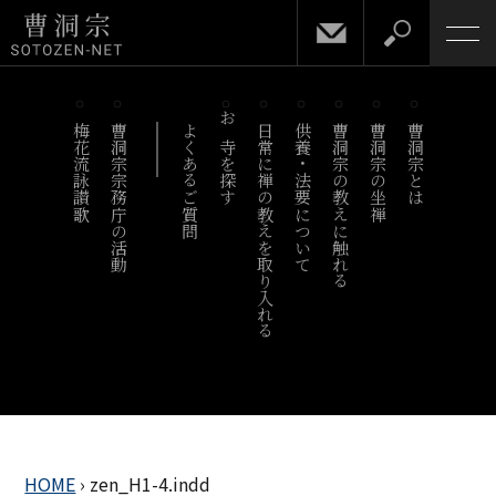
梅花流詠讃歌
曹洞宗宗務庁の活動
よくあるご質問
お寺を探す
日常に禅の教えを取り入れる
供養・法要について
曹洞宗の教えに触れる
曹洞宗の坐禅
曹洞宗とは
HOME
›
zen_H1-4.indd