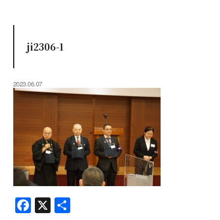
ji2306-1
2023.06.07
F
X
共