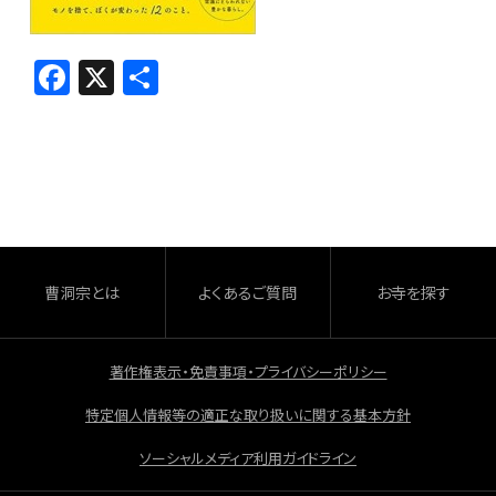
F
X
共
a
有
c
e
b
o
o
曹洞宗とは
よくあるご質問
お寺を探す
k
著作権表示・免責事項・プライバシーポリシー
特定個人情報等の適正な取り扱いに関する基本方針
ソーシャルメディア利用ガイドライン