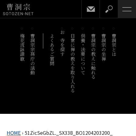
梅花流詠讃歌
曹洞宗宗務庁の活動
よくあるご質問
お寺を探す
日常に禅の教えを取り入れる
供養・法要について
曹洞宗の教えに触れる
曹洞宗の坐禅
曹洞宗とは
HOME
›
51ZicSeGbZL._SX338_BO1204203200_