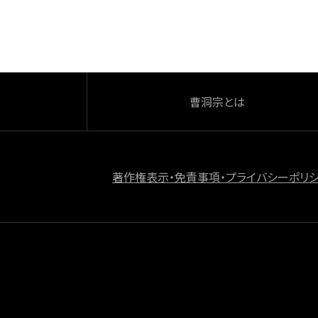
o
k
曹洞宗とは
著作権表示・免責事項・プライバシーポリ