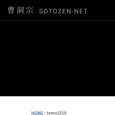
HOME
›
tomo2310