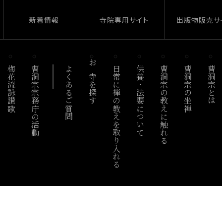
新着情報
寺院専用サイト
出版物販売サ
梅花流詠讃歌
曹洞宗宗務庁の活動
よくあるご質問
お寺を探す
日常に禅の教えを取り入れる
供養・法要について
曹洞宗の教えに触れる
曹洞宗の坐禅
曹洞宗とは