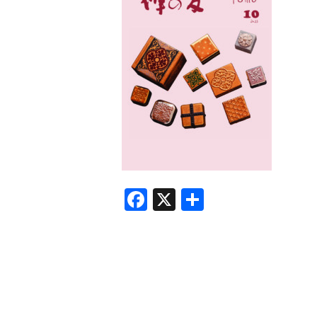
F
X
共
a
有
c
e
b
o