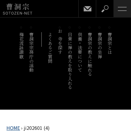
梅花流詠讃歌
曹洞宗宗務庁の活動
よくあるご質問
お寺を探す
日常に禅の教えを取り入れる
供養・法要について
曹洞宗の教えに触れる
曹洞宗の坐禅
曹洞宗とは
HOME
›
ji202601 (4)