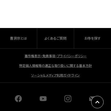
c
e
b
o
o
曹洞宗とは
よくあるご質問
お寺を探す
k
著作権表示・免責事項・プライバシーポリシー
特定個人情報等の適正な取り扱いに関する基本方針
ソーシャルメディア利用ガイドライン