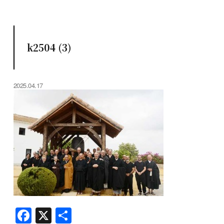
k2504 (3)
2025.04.17
F
X
共