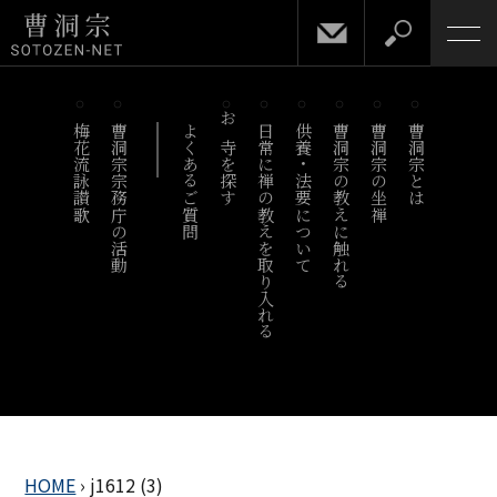
梅花流詠讃歌
曹洞宗宗務庁の活動
よくあるご質問
お寺を探す
日常に禅の教えを取り入れる
供養・法要について
曹洞宗の教えに触れる
曹洞宗の坐禅
曹洞宗とは
HOME
›
j1612 (3)