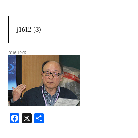
j1612 (3)
2016.12.07
F
X
共
a
有
c